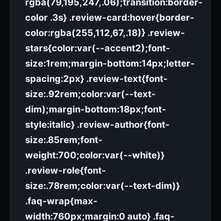
rgba(79,195,247,.06);transition:border-
color .3s} .review-card:hover{border-
color:rgba(255,112,67,.18)} .review-
stars{color:var(--accent2);font-
size:1rem;margin-bottom:14px;letter-
spacing:2px} .review-text{font-
size:.92rem;color:var(--text-
dim);margin-bottom:18px;font-
style:italic} .review-author{font-
size:.85rem;font-
weight:700;color:var(--white)}
.review-role{font-
size:.78rem;color:var(--text-dim)}
.faq-wrap{max-
width:760px;margin:0 auto} .faq-