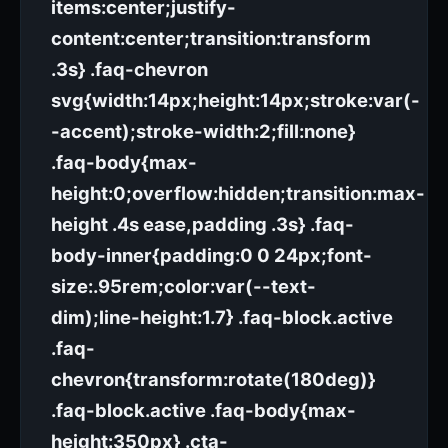
items:center;justify-
content:center;transition:transform
.3s} .faq-chevron
svg{width:14px;height:14px;stroke:var(-
-accent);stroke-width:2;fill:none}
.faq-body{max-
height:0;overflow:hidden;transition:max-
height .4s ease,padding .3s} .faq-
body-inner{padding:0 0 24px;font-
size:.95rem;color:var(--text-
dim);line-height:1.7} .faq-block.active
.faq-
chevron{transform:rotate(180deg)}
.faq-block.active .faq-body{max-
height:350px} .cta-