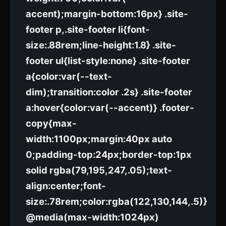
accent);margin-bottom:16px} .site-
footer p,.site-footer li{font-
size:.88rem;line-height:1.8} .site-
footer ul{list-style:none} .site-footer
a{color:var(--text-
dim);transition:color .2s} .site-footer
a:hover{color:var(--accent)} .footer-
copy{max-
width:1100px;margin:40px auto
0;padding-top:24px;border-top:1px
solid rgba(79,195,247,.05);text-
align:center;font-
size:.78rem;color:rgba(122,130,144,.5)}
@media(max-width:1024px)