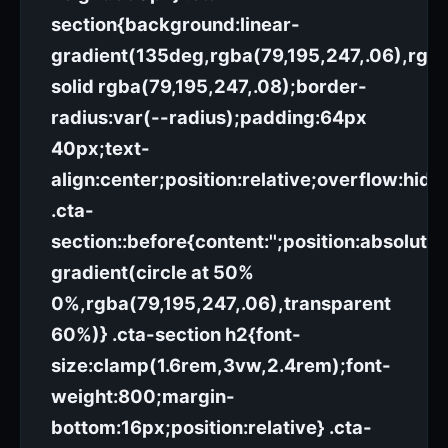
section{background:linear-
gradient(135deg,rgba(79,195,247,.06),rgba
solid rgba(79,195,247,.08);border-
radius:var(--radius);padding:64px
40px;text-
align:center;position:relative;overflow:hidd
.cta-
section::before{content:'';position:absolute
gradient(circle at 50%
0%,rgba(79,195,247,.06),transparent
60%)} .cta-section h2{font-
size:clamp(1.6rem,3vw,2.4rem);font-
weight:800;margin-
bottom:16px;position:relative} .cta-