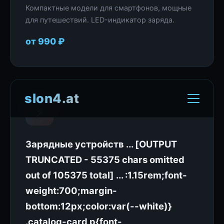
Компактные модели для смартфонов, мощные
для путешествий. LED-индикатор заряда.
от 990 ₽
slon4.at
⚡
Зарядные устройств ... [OUTPUT
TRUNCATED - 55375 chars omitted
out of 105375 total] ... :1.15rem;font-
weight:700;margin-
bottom:12px;color:var(--white)}
.catalog-card p{font-