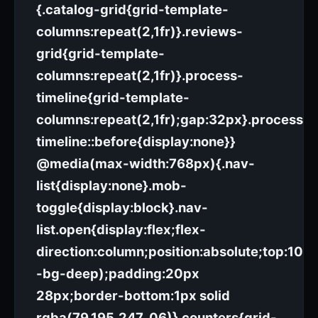
{.catalog-grid{grid-template-
columns:repeat(2,1fr)}.reviews-
grid{grid-template-
columns:repeat(2,1fr)}.process-
timeline{grid-template-
columns:repeat(2,1fr);gap:32px}.process-
timeline::before{display:none}}
@media(max-width:768px){.nav-
list{display:none}.mob-
toggle{display:block}.nav-
list.open{display:flex;flex-
direction:column;position:absolute;top:100
-bg-deep);padding:20px
28px;border-bottom:1px solid
rgba(79,195,247,.06)}.counters{grid-