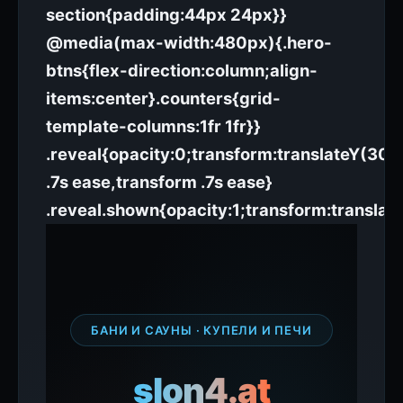
section{padding:44px 24px}}
@media(max-width:480px){.hero-
btns{flex-direction:column;align-
items:center}.counters{grid-
template-columns:1fr 1fr}}
.reveal{opacity:0;transform:translateY(30px
.7s ease,transform .7s ease}
.reveal.shown{opacity:1;transform:translat
БАНИ И САУНЫ · КУПЕЛИ И ПЕЧИ
slon4.at