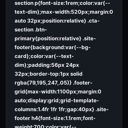
section p{font-size:1rem;color:var(--
text-dim);max-width:520px;margin:0
auto 32px;position:relative} .cta-
section .btn-
primary{position:relative} .site-
footer{background:var(--bg-
card);color:var(--text-
dim);padding:56px 24px
32px;border-top:1px solid
rgba(79,195,247,.05)} .footer-
grid{max-width:1100px;margin:0
auto;display:grid;grid-template-
columns:1.4fr 1fr 1fr;gap:40px} .site-
footer h4{font-size:1.1rem;font-
weight:700;color:var(--