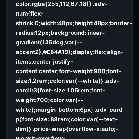
color:rgba(255,112,67,.18)} .adv-
num{flex-
shrink:0;width:48px;height:48px;border-
radius:12px;background:linear-
gradient(135deg,var(--
accent2),#E64A19);display:flex;align-
items:center;justify-
content:center;font-weight:900;font-
size:1.2rem;color:var(--white)} .adv-
card h3{font-size:1.05rem;font-
weight:700;color:var(--
white);margin-bottom:6px} .adv-card
p{font-size:.88rem;color:var(--text-
dim)} .price-wrap{overflow-x:auto;-
webkit-overflow-