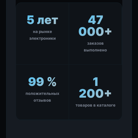
5 лет
47
000+
на рынке
электроники
заказов
выполнено
99 %
1
200+
положительных
отзывов
товаров в каталоге