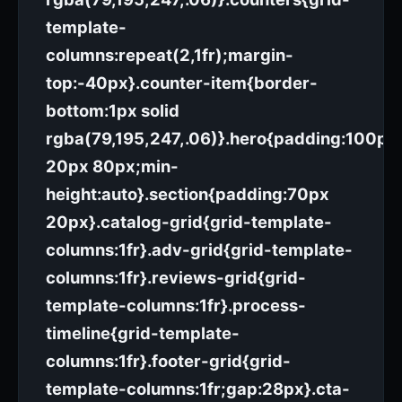
template-
columns:repeat(2,1fr);margin-
top:-40px}.counter-item{border-
bottom:1px solid
rgba(79,195,247,.06)}.hero{padding:100px
20px 80px;min-
height:auto}.section{padding:70px
20px}.catalog-grid{grid-template-
columns:1fr}.adv-grid{grid-template-
columns:1fr}.reviews-grid{grid-
template-columns:1fr}.process-
timeline{grid-template-
columns:1fr}.footer-grid{grid-
template-columns:1fr;gap:28px}.cta-